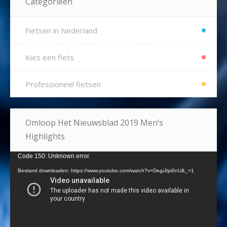
Categorieën
Fietsen in Nederland
Kies een fiets
Professioneel fietsen
Omloop Het Nieuwsblad 2019 Men’s
Highlights
Videospeler
Code 150: Unknown error.
Bestand downloaden: https://www.youtube.com/watch?v=DegiJIpi0nU&_=1