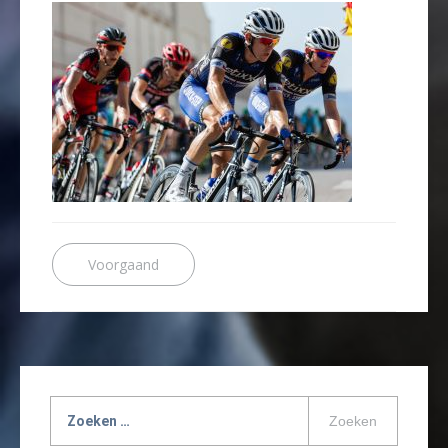
Bericht
Previous
post:
navigatie
Zoeken
naar: