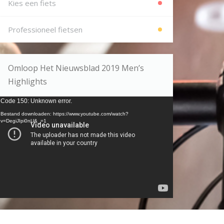
Kies een fiets
Professioneel fietsen
Omloop Het Nieuwsblad 2019 Men’s
Highlights
ideospeler
Code 150: Unknown error.
Bestand downloaden: https://www.youtube.com/watch?
v=DegiJIpi0nU&_=1