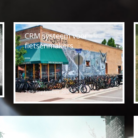
CRM systeem voor
fietsenmakers
24th september 2022