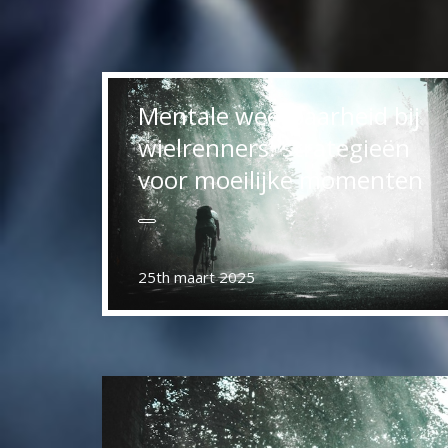
Mentale weerbaarheid bij
wielrenners: strategieën
voor moeilijke momenten
25th maart 2025
Berichtennavigatie