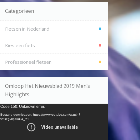
Categorieën
Fietsen in Nederland
Kies een fiets
Professioneel fietsen
Omloop Het Nieuwsblad 2019 Men’s
Highlights
ideospeler
Code 150: Unknown error.
Bestand downloaden: https://www.youtube.com/watch?
v=DegiJIpi0nU&_=1